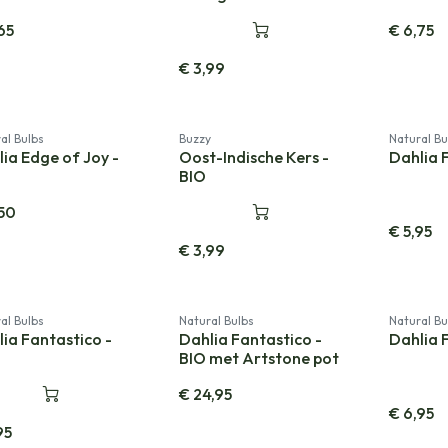
65
€
6,75
€
3,99
Nieuw!
al Bulbs
Buzzy
Natural Bu
ia Edge of Joy -
Oost-Indische Kers -
Dahlia 
BIO
50
€
5,95
€
3,99
al Bulbs
Natural Bulbs
Natural Bu
ia Fantastico -
Dahlia Fantastico -
Dahlia 
BIO met Artstone pot
€
24,95
€
6,95
95