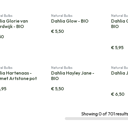
al Bulbs
Natural Bulbs
Natural Bu
ia Glorie van
Dahlia Glow - BIO
Dahlia 
dwijk - BIO
BIO
€
5,50
50
€
5,95
al Bulbs
Natural Bulbs
Natural Bu
lia Hartenaas -
Dahlia Hayley Jane -
Dahlia 
 met Artstone pot
BIO
,95
€
5,50
€
6,50
Showing
0
of
701
result