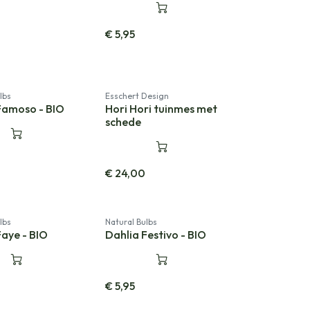
€
5,95
lbs
Esschert Design
Famoso - BIO
Hori Hori tuinmes met
schede
€
24,00
lbs
Natural Bulbs
Faye - BIO
Dahlia Festivo - BIO
€
5,95