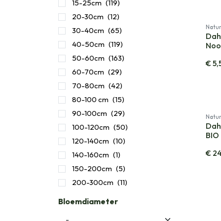
15-25cm
(119)
20-30cm
(12)
Natur
30-40cm
(65)
Dahl
40-50cm
(119)
Noor
50-60cm
(163)
€
5,
60-70cm
(29)
70-80cm
(42)
80-100 cm
(15)
90-100cm
(29)
Natur
Dah
100-120cm
(50)
BIO
​120-140cm
(10)
€
24
140-160cm
(1)
150-200cm
(5)
200-300cm
(11)
Bloemdiameter