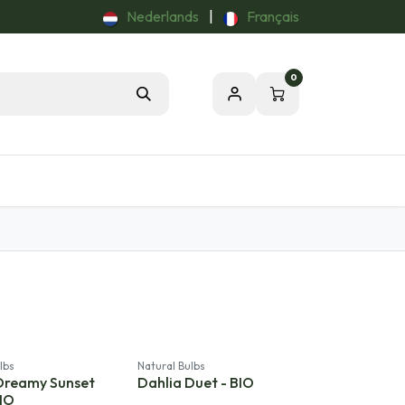
Nederlands
|
Français
0
Tuintips
Onze Passie voor de Natuur
lbs
Natural Bulbs
Dreamy Sunset
Dahlia Duet - BIO
BIO