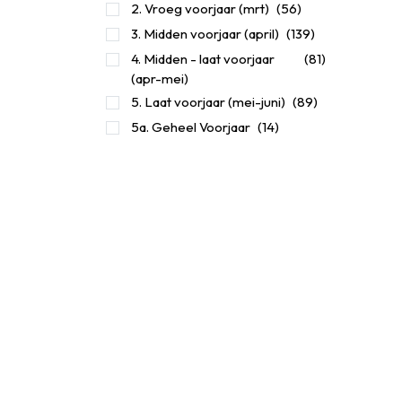
2. Vroeg voorjaar (mrt)
(56)
3. Midden voorjaar (april)
(139)
​4. Midden - laat voorjaar
(81)
(apr-mei)
5. Laat voorjaar (mei-juni)
(89)
5a. Geheel Voorjaar
(14)
6. Vroege zomer (jun-jul)
(37)
7. Hoogzomer (jul-aug)
(65)
8. Middellaat zomer (aug-
(37)
sep)
Zomer en Najaar (jul-nov)
(138)
Laat najaar (okt-nov)
(1)
Winter
(1)
Voorkeur plaatsing