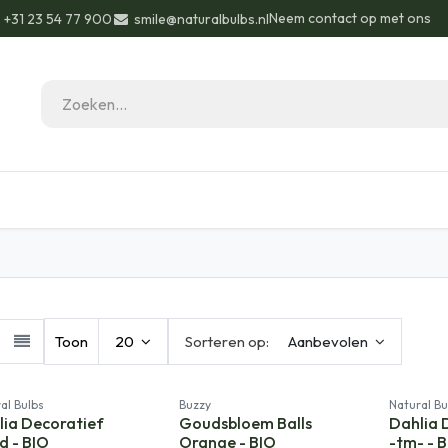
Neem contact op met ons
+31 23 54 77 900
smile@naturalbulbs.nl
eau ideeën
Biologisch
Contact
Blog
Toon
20
Sorteren op:
Aanbevolen
al Bulbs
Buzzy
Natural Bu
lia Decoratief
Goudsbloem Balls
Dahlia 
d - BIO
Orange - BIO
-tm- - 