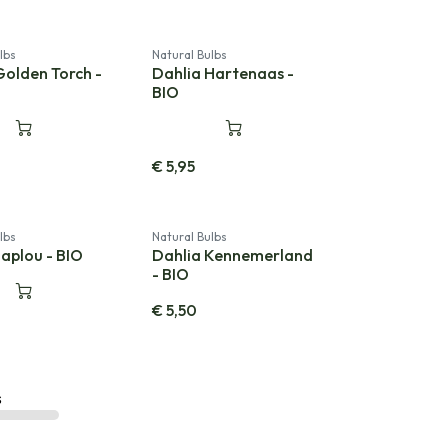
lbs
Natural Bulbs
Golden Torch -
Dahlia Hartenaas -
BIO
€
5,95
lbs
Natural Bulbs
Japlou - BIO
Dahlia Kennemerland
- BIO
€
5,50
s