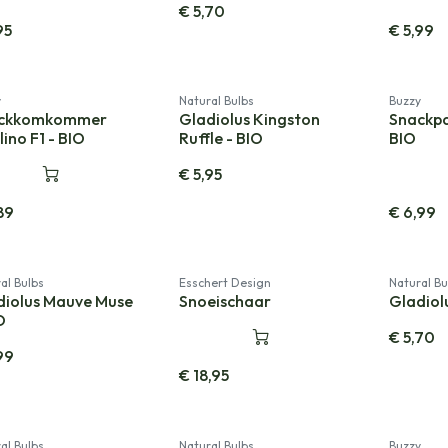
€
5,70
95
€
5,99
w!
Nieuw!
y
Natural Bulbs
Buzzy
ckkomkommer
Gladiolus Kingston
Snackpa
lino F1 - BIO
Ruffle - BIO
BIO
€
5,95
89
€
6,99
al Bulbs
Esschert Design
Natural Bu
diolus Mauve Muse
Snoeischaar
Gladiol
O
€
5,70
99
€
18,95
al Bulbs
Natural Bulbs
Buzzy