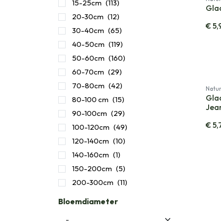
15-25cm
(113)
Glad
20-30cm
(12)
€
5,
30-40cm
(65)
40-50cm
(119)
50-60cm
(160)
60-70cm
(29)
70-80cm
(42)
Natur
Gla
80-100 cm
(15)
Jean
90-100cm
(29)
€
5,
100-120cm
(49)
​120-140cm
(10)
140-160cm
(1)
150-200cm
(5)
200-300cm
(11)
Bloemdiameter