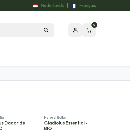
Nederlands
|
Français
0
Tuintips
Onze Passie voor de Natuur
lbs
Natural Bulbs
us Dador de
Gladiolus Essential -
IO
BIO