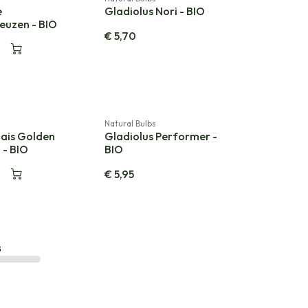
e
Gladiolus Nori - BIO
euzen - BIO
€
5,70
Natural Bulbs
ais Golden
Gladiolus Performer -
- BIO
BIO
€
5,95
s