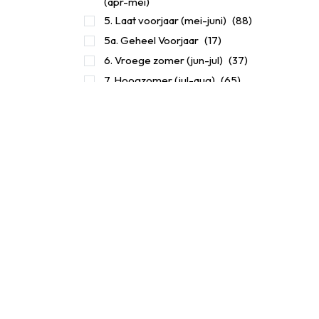
(apr-mei)
5. Laat voorjaar (mei-juni)
(88)
5a. Geheel Voorjaar
(17)
6. Vroege zomer (jun-jul)
(37)
7. Hoogzomer (jul-aug)
(65)
8. Middellaat zomer (aug-
(37)
sep)
Zomer en Najaar (jul-nov)
(138)
Laat najaar (okt-nov)
(1)
Winter
(1)
Voorkeur plaatsing
Vorstgevoeligheid