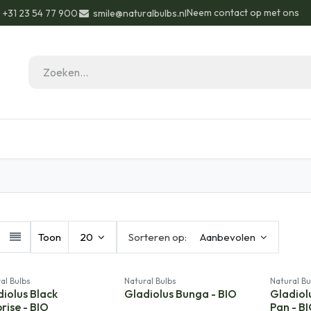
Neem contact op met ons
+31 23 54 77 900
smile@naturalbulbs.nl
eau ideeën
Biologisch
Contact
Blog
Toon
20
Sorteren op:
Aanbevolen
al Bulbs
Natural Bulbs
Natural Bu
iolus Black
Gladiolus Bunga - BIO
Gladiol
rise - BIO
Pan - B