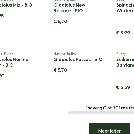
iolus Mix - BIO
Gladiolus New
Spinazi
Release - BIO
Winterr
95
€
5,70
€
3,99
al Bulbs
Natural Bulbs
Buzzy
diolus Norma
Gladiolus Passos - BIO
Suikerm
 - BIO
Bantam 
€
5,70
70
€
3,39
Showing
0
of
701
result
Meer laden