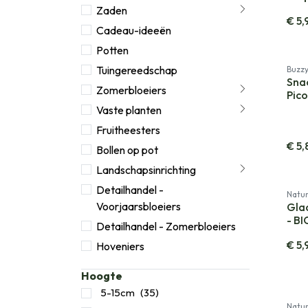
Zaden
€
5,
Cadeau-ideeën
Potten
Nieu
Tuingereedschap
Buzz
Sna
Zomerbloeiers
Pico
Vaste planten
Fruitheesters
€
5,
Bollen op pot
Landschapsinrichting
Detailhandel -
Natur
Voorjaarsbloeiers
Gla
- BI
Detailhandel - Zomerbloeiers
€
5,
Hoveniers
Hoogte
5-15cm
(35)
Natur