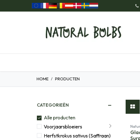
Overslaan naar inhoud
Home
Onze Producten
Cad
HOME
PRODUCTEN
CATEGORIEËN
Alle producten
Voorjaarsbloeiers
Natur
Glad
Herfstkrokus sativus (Saffraan)
Surp