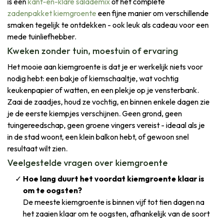
is een
kant-en-klare salademix
of het complete
zadenpakket kiemgroente
een fijne manier om verschillende
smaken tegelijk te ontdekken - ook leuk als cadeau voor een
mede tuinliefhebber.
Kweken zonder tuin, moestuin of ervaring
Het mooie aan kiemgroente is dat je er werkelijk niets voor
nodig hebt: een bakje of kiemschaaltje, wat vochtig
keukenpapier of watten, en een plekje op je vensterbank.
Zaai de zaadjes, houd ze vochtig, en binnen enkele dagen zie
je de eerste kiempjes verschijnen. Geen grond, geen
tuingereedschap, geen groene vingers vereist - ideaal als je
in de stad woont, een klein balkon hebt, of gewoon snel
resultaat wilt zien.
Veelgestelde vragen over kiemgroente
Hoe lang duurt het voordat kiemgroente klaar is
om te oogsten?
De meeste kiemgroente is binnen vijf tot tien dagen na
het zaaien klaar om te oogsten, afhankelijk van de soort