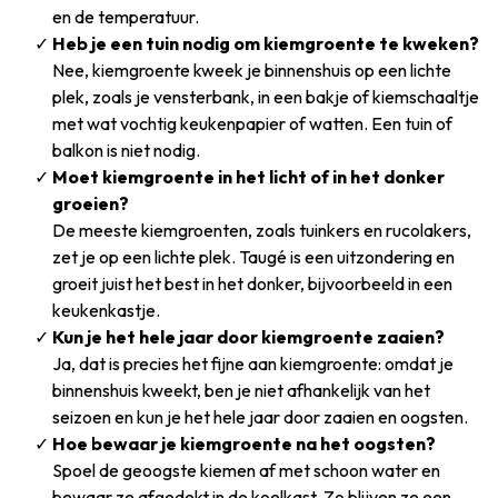
en de temperatuur.
Heb je een tuin nodig om kiemgroente te kweken?
Nee, kiemgroente kweek je binnenshuis op een lichte
plek, zoals je vensterbank, in een bakje of kiemschaaltje
met wat vochtig keukenpapier of watten. Een tuin of
balkon is niet nodig.
Moet kiemgroente in het licht of in het donker
groeien?
De meeste kiemgroenten, zoals tuinkers en rucolakers,
zet je op een lichte plek. Taugé is een uitzondering en
groeit juist het best in het donker, bijvoorbeeld in een
keukenkastje.
Kun je het hele jaar door kiemgroente zaaien?
Ja, dat is precies het fijne aan kiemgroente: omdat je
binnenshuis kweekt, ben je niet afhankelijk van het
seizoen en kun je het hele jaar door zaaien en oogsten.
Hoe bewaar je kiemgroente na het oogsten?
Spoel de geoogste kiemen af met schoon water en
bewaar ze afgedekt in de koelkast. Zo blijven ze een