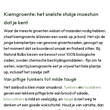
Kiemgroente: het snelste stukje moestuin
dat je kent
Waar de meeste groenten weken of maanden nodig hebben,
staat kiemgroente al binnen een week op je bord. Het zijn de
jonge kiemplantjes van gewone groentezaden, geoogst op
het moment dat ze boordevol smaak en frisheid zitten. Bij
Natural Bulbs kiezen we bewust voor 100% biologische
zaden, zonder chemische bestrijdingsmiddelen - fijn om te
weten, want bij kiemgroente eet je vrijwel het hele plantje
op, inclusief het zaadje zelf.
Van pittige tuinkers tot milde taugé
Het aanbod is klein maar smaakvol.
Tuinkers
en
rucolakers
geven een lekkere pittige bite aan brood of salade,
broccolikers
is mild en veelzijdig, en
taugé
is niet weg te
denken uit een goede wokschotel. Houd je van variatie, dan