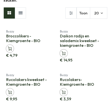
keuken.
Toon
20
Nieuw!
Nieuw!
Buzzy
Buzzy
Broccolikers -
Daikon radijs en
Kiemgroente - BIO
salademix kweekset -
kiemgroente - BIO
€
4,79
€
14,95
Nieuw!
Nieuw!
Buzzy
Buzzy
Rucolakers kweekset -
Rucolakers-
Kiemgroente - BIO
Kiemgroente - BIO
€
9,95
€
3,39