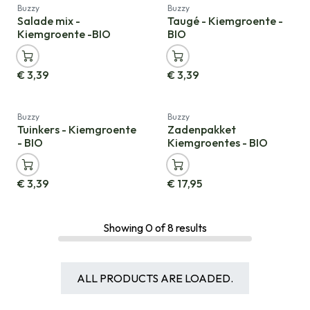
Nieuw!
Nieuw!
Buzzy
Buzzy
Salade mix -
Taugé - Kiemgroente -
Kiemgroente -BIO
BIO
€
3,39
€
3,39
Nieuw!
Cadeauverpakking
Buzzy
Buzzy
Tuinkers - Kiemgroente
Zadenpakket
- BIO
Kiemgroentes - BIO
€
3,39
€
17,95
Showing
0
of
8
results
ALL PRODUCTS ARE LOADED.