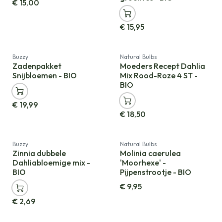
€
15,00
€
15,95
Cadeauverpakking
Buzzy
Natural Bulbs
Zadenpakket
Moeders Recept Dahlia
Snijbloemen - BIO
Mix Rood-Roze 4 ST -
BIO
€
19,99
€
18,50
Nieuw!
Buzzy
Natural Bulbs
Zinnia dubbele
Molinia caerulea
Dahliabloemige mix -
'Moorhexe' -
BIO
Pijpenstrootje - BIO
€
9,95
€
2,69