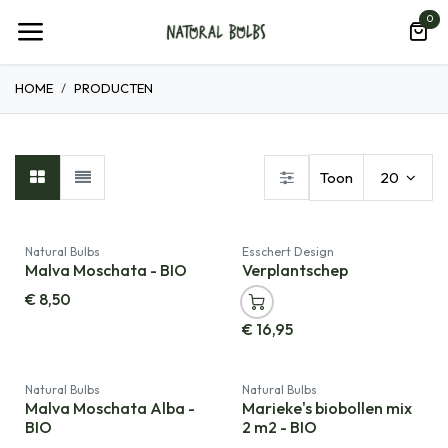
Overslaan naar inhoud
0
HOME
PRODUCTEN
Toon
20
Natural Bulbs
Esschert Design
Malva Moschata - BIO
Verplantschep
€
8,50
€
16,95
Natural Bulbs
Natural Bulbs
Malva Moschata Alba -
Marieke's biobollen mix
BIO
2 m2 - BIO