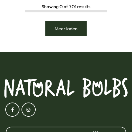
Showing
0
of
701
results
Meer laden