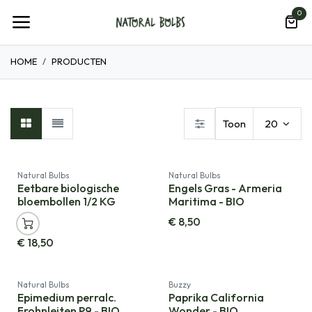
Overslaan naar inhoud
0
HOME
PRODUCTEN
Toon
20
Natural Bulbs
Natural Bulbs
Eetbare biologische
Engels Gras - Armeria
bloembollen 1/2 KG
Maritima - BIO
€
8,50
€
18,50
Natural Bulbs
Buzzy
Epimedium perralc.
Paprika California
Frohnleiten P9 - BIO
Wonder - BIO