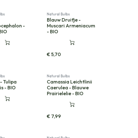
lbs
Natural Bulbs
Blauw Druifje -
cephalon -
Muscari Armeniacum
 BIO
- BIO
€
5,70
lbs
Natural Bulbs
- Tulipa
Camassia Leichtlinii
is - BIO
Caerulea - Blauwe
Prairielelie - BIO
€
7,99
lbs
Natural Bulbs