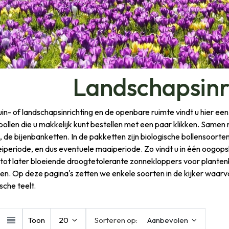
Landschapsinr
uin- of landschapsinrichting en de openbare ruimte vindt u hier ee
ollen die u makkelijk kunt bestellen met een paar klikken. Samen
 de bijenbanketten. In de pakketten zijn biologische bollensoort
eiperiode, en dus eventuele maaiperiode. Zo vindt u in één oogops
tot later bloeiende droogtetolerante zonnekloppers voor planten
len. Op deze pagina's zetten we enkele soorten in de kijker waarv
sche teelt.
Toon
20
Sorteren op:
Aanbevolen