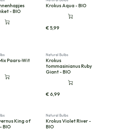
nnenhapjes
Krokus Aqua - BIO
nket - BIO
€
5,99
lbs
Natural Bulbs
Mix Paars-Wit
Krokus
tommasinianus Ruby
Giant - BIO
€
6,99
ht
lbs
Natural Bulbs
vernus King of
Krokus Violet River -
- BIO
BIO