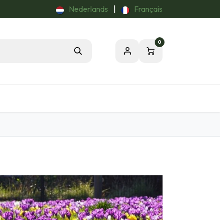
Nederlands
|
Français
0
Tuintips
Onze Passie voor de Natuur