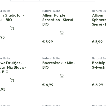
al Bulbs
Natural Bulbs
Natural Bu
um Gladiator -
Allium Purple
Allium
ui - BIO
Sensation - Sierui -
Sphaero
BIO
Sierui -
,95
€
5,99
€
5,99
al Bulbs
Natural Bulbs
Natural Bu
we Druifjes -
Boerenkrokus Mix -
Bostulp 
cari Mix Blauw-
BIO
Sylvestr
- BIO
€
6,99
€
6,99
,95
al Bulbs
Natural Bulbs
Natural Bu