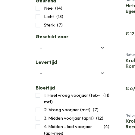
Geurend
Het
Nee
(14)
Bije
Licht
(13)
Sterk
(7)
€
12
Geschikt voor
Natur
Kro
Levertijd
Rom
Bloeitijd
€
6,
1. Heel vroeg voorjaar (feb-
(11)
mrt)
2. Vroeg voorjaar (mrt)
(7)
Natur
3. Midden voorjaar (april)
(12)
Kro
​4. Midden - laat voorjaar
(4)
Reco
(apr-mei)