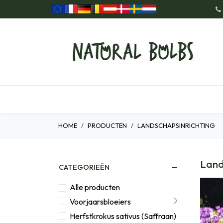
Overslaan naar inhoud
Home
Onze Producten
Cad
HOME
PRODUCTEN
LANDSCHAPSINRICHTING
Land
CATEGORIEËN
Alle producten
Voorjaarsbloeiers
Herfstkrokus sativus (Saffraan)