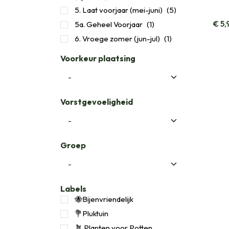
5. Laat voorjaar (mei-juni)
(5)
€
5,
5a. Geheel Voorjaar
(1)
6. Vroege zomer (jun-jul)
(1)
Voorkeur plaatsing
Vorstgevoeligheid
Groep
Labels
🐝Bijenvriendelijk
💐Pluktuin
🪴 Planten voor Potten