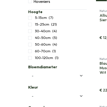
Hoveniers
Natur
Hoogte
Alli
5-15cm
(7)
Sier
15-25cm
(21)
30-40cm
(4)
€
12
40-50cm
(5)
50-60cm
(4)
60-70cm
(1)
100-120cm
(1)
Natur
Blau
Bloemdiameter
Mus
Wit 
Kleur
€
22
Natur