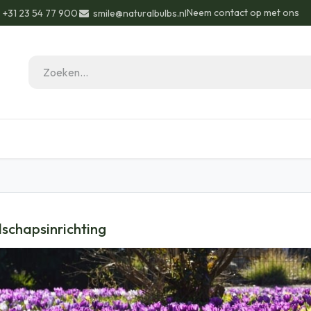
Neem contact op met ons
+31 23 54 77 900
smile@naturalbulbs.nl
eau ideeën
Biologisch
Contact
Blog
schapsinrichting