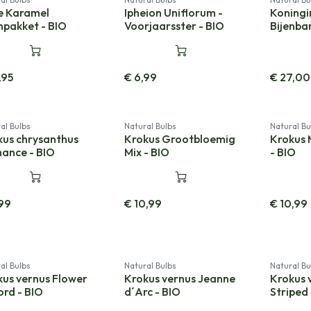
e Karamel
Ipheion Uniflorum -
Koningi
npakket - BIO
Voorjaarsster - BIO
Bijenba
,95
€
6,99
€
27,00
al Bulbs
Natural Bulbs
Natural Bu
kus chrysanthus
Krokus Grootbloemig
Krokus 
ance - BIO
Mix - BIO
- BIO
99
€
10,99
€
10,99
Uitverkoc
al Bulbs
Natural Bulbs
Natural Bu
kus vernus Flower
Krokus vernus Jeanne
Krokus 
rd - BIO
d´Arc - BIO
Striped 