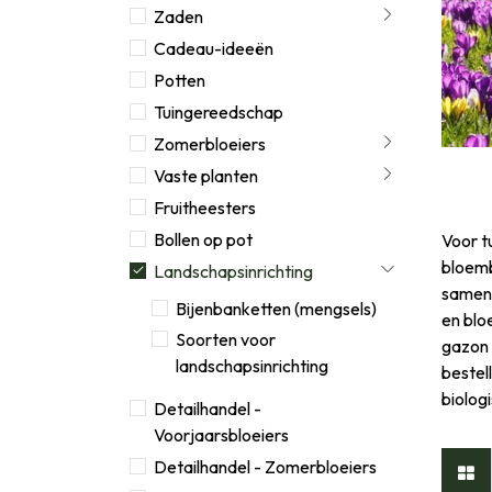
Zaden
Cadeau-ideeën
Potten
Tuingereedschap
Zomerbloeiers
Vaste planten
Fruitheesters
Bollen op pot
Voor t
bloemb
Landschapsinrichting
samen,
Bijenbanketten (mengsels)
en blo
Soorten voor
gazon 
landschapsinrichting
bestel
biologi
Detailhandel -
Voorjaarsbloeiers
Detailhandel - Zomerbloeiers