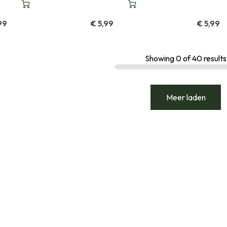
99
€
5,99
€
5,99
Showing
0
of
40
results
Meer laden