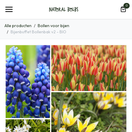
Overslaan naar inhoud
0
Alle producten
Bollen voor bijen
Bijenbuffet Bollenbak v2 - BIO