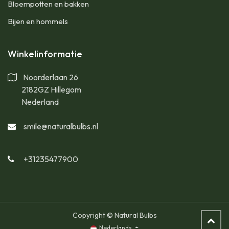
Bloempotten en bakken
Bijen en hommels
Winkelinformatie
Noorderlaan 26
2182GZ Hillegom
Nederland
smile@naturalbulbs.nl
+31235477900
Copyright © Natural Bulbs
Nederlands
Bijenbuffet Bollenbak v2 - BIO