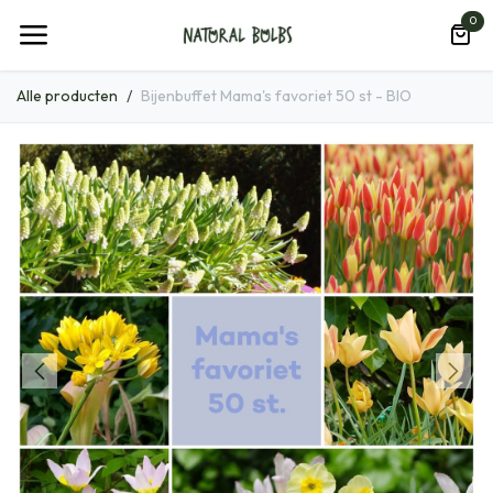
Overslaan naar inhoud
0
Alle producten
Bijenbuffet Mama's favoriet 50 st - BIO