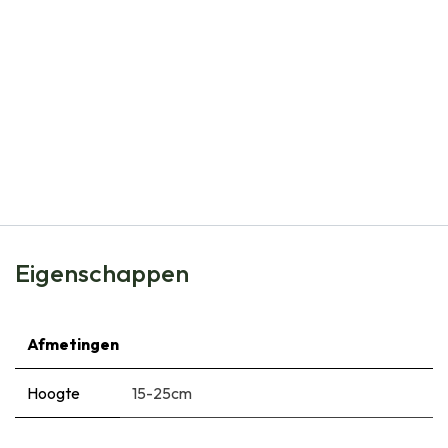
Natural Bulbs
Allium Jeannine - Sierui - BIO
€
5,99
Eigenschappen
Afmetingen
Hoogte
15-25cm