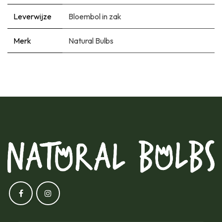
Leverwijze
Bloembol in zak
Merk
Natural Bulbs