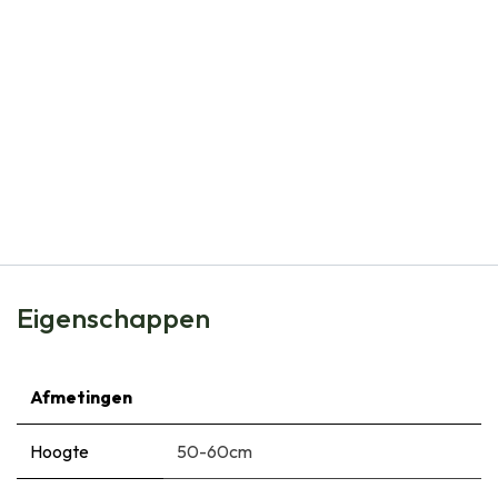
Natural Bulbs
Tulipa Ballerina - BIO
€
6,99
Eigenschappen
Afmetingen
Hoogte
50-60cm