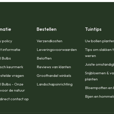
matie
Bestellen
Tuintips
y policy
​Verzendkosten
Uw bollen plante
t informatie
Leveringsvoorwaarden
Tips om slakken 
weren
l Bulbs
Beloften
Juiste omstandi
isch keurmerk
Reviews van klanten
Snijbloemen & va
stelde vragen
Groothandel winkels
planten
l Bulbs - Onze
Landschapsinrichting
Bloempotten en 
 voor de natuur
Bijen en hommel
irect contact op