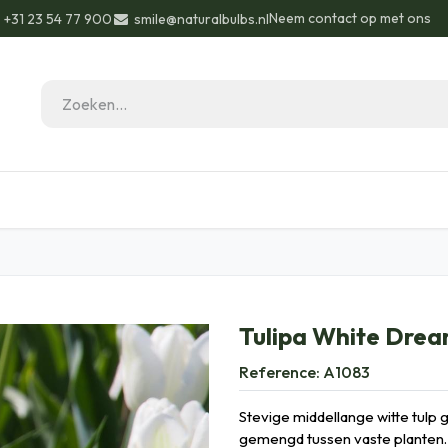
Neem contact op met ons
+31 23 54 77 900
smile@naturalbulbs.nl
eau ideeën
Biologisch
Contact
Blog
Tulipa White Drea
Reference:
A1083
Stevige middellange witte tulp g
gemengd tussen vaste planten. 