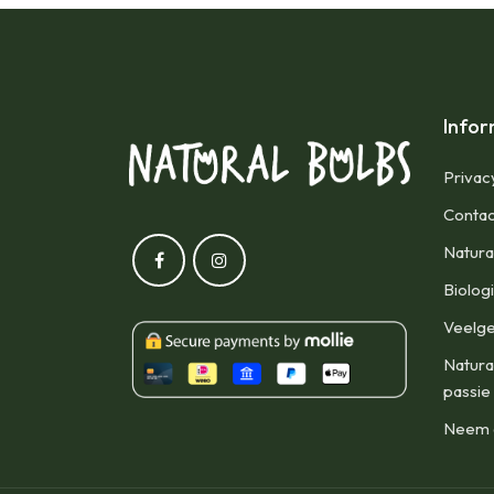
Infor
Privac
Contac
Natura
Biolog
Veelge
Natura
passie
Neem d