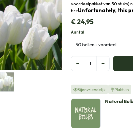
voordeelpakket van 50 stuks) 
Unfortunately, this pr
br>
€
24,95
Aantal
🐝Bijenvriendelijk
💐Pluktuin
Natural Bul