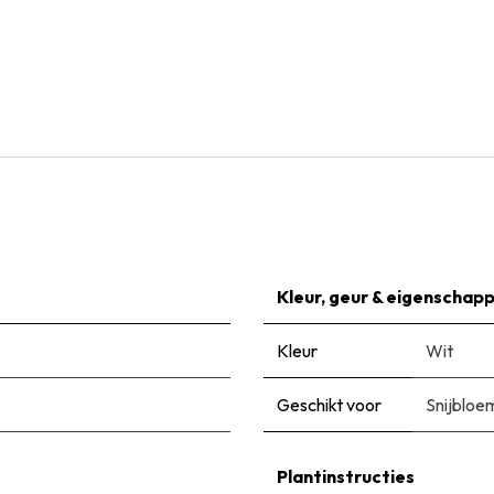
Natural Bulbs
Tulipa Calgary - BIO
€
6,65
Kleur, geur & eigenschap
Kleur
Wit
Geschikt voor
Snijbloe
Plantinstructies