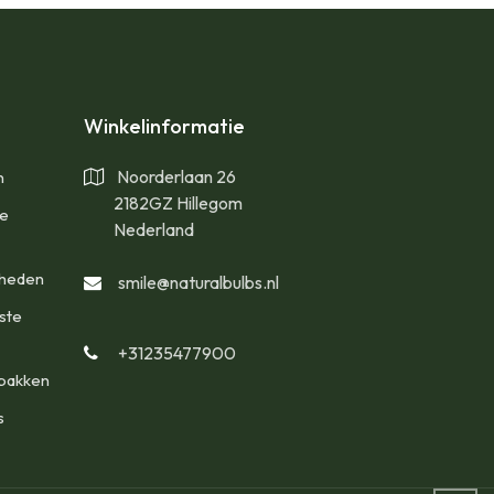
Winkelinformatie
Noorderlaan 26
n
2182GZ Hillegom
te
Nederland
gheden
smile@naturalbulbs.nl
ste
+31235477900
bakken
s