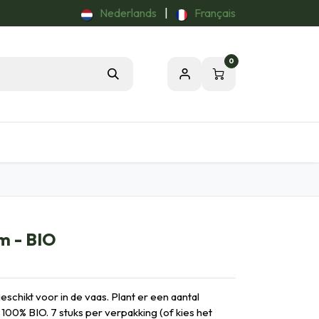
Nederlands
|
Français
0
Tuintips
Onze Passie voor de Natuur
m - BIO
eschikt voor in de vaas. Plant er een aantal
100% BIO. 7 stuks per verpakking (of kies het