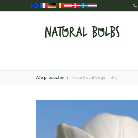
Overslaan naar inhoud
Home
Onze Producten
Cad
Alle producten
Tulipa Royal Virgin - BIO