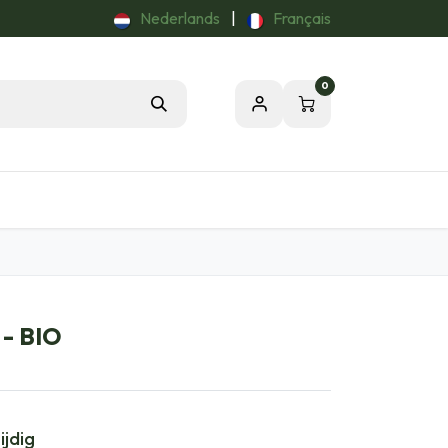
Nederlands
|
Français
0
Tuintips
Onze Passie voor de Natuur
 - BIO
ijdig