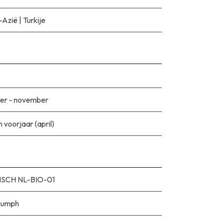
-Azië
|
Turkije
er - november
 voorjaar (april)
SCH NL-BIO-01
riumph