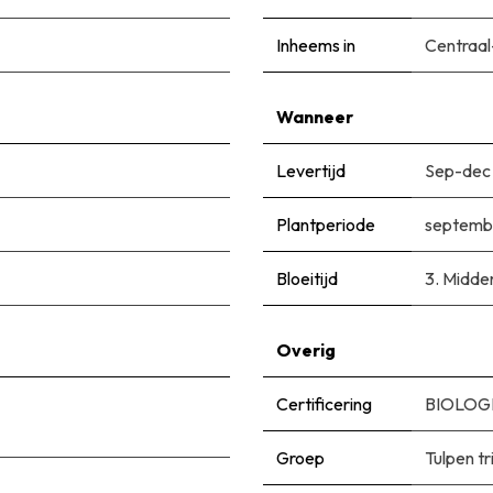
Inheems in
Centraal
Wanneer
Levertijd
Sep-dec
Plantperiode
septemb
Bloeitijd
3. Midden
Overig
Certificering
BIOLOGI
Groep
Tulpen t