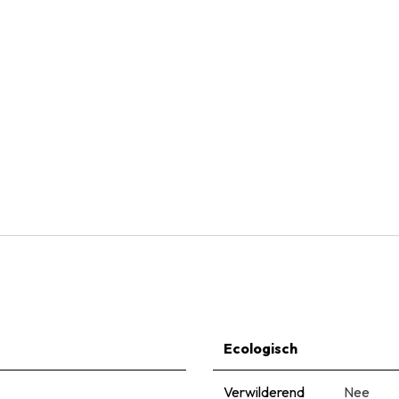
Natural Bulbs
Tulipa Calgary - BIO
€
6,65
Ecologisch
Verwilderend
Nee