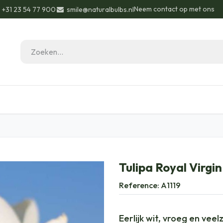
Neem contact op met ons
+31 23 54 77 900
smile@naturalbulbs.nl
eau ideeën
Biologisch
Contact
Blog
Tulipa Royal Virgin
Reference:
A1119
Eerlijk wit, vroeg en veelz