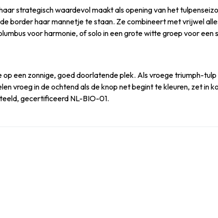
t haar strategisch waardevol maakt als opening van het tulpensei
 de border haar mannetje te staan. Ze combineert met vrijwel alle
olumbus voor harmonie, of solo in een grote witte groep voor een s
pte op een zonnige, goed doorlatende plek. Als vroege triumph-tulp
telen vroeg in de ochtend als de knop net begint te kleuren, zet in 
geteeld, gecertificeerd NL-BIO-01.