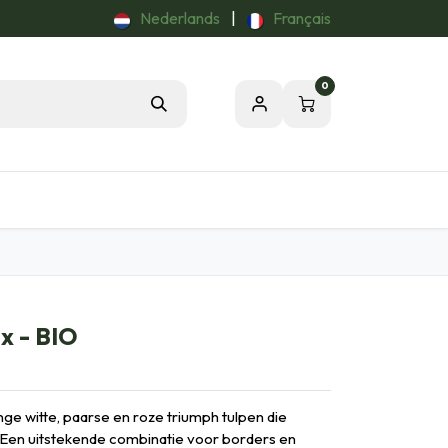
Nederlands
|
Français
0
Tuintips
Onze Passie voor de Natuur
ix - BIO
nge witte, paarse en roze triumph tulpen die
 Een uitstekende combinatie voor borders en