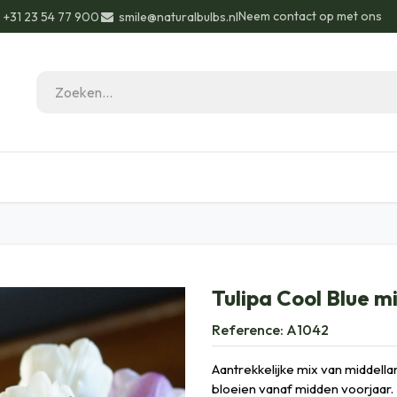
Neem contact op met ons
+31 23 54 77 900
smile@naturalbulbs.nl
eau ideeën
Biologisch
Contact
Blog
Tulipa Cool Blue m
Reference:
A1042
Aantrekkelijke mix van middella
bloeien vanaf midden voorjaar.