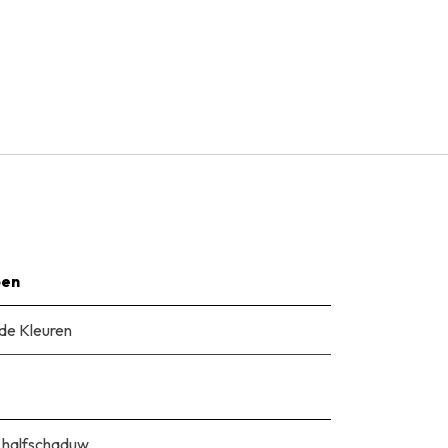
pen
e Kleuren
 halfschaduw