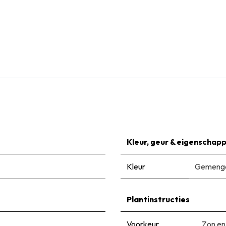
Natural Bulbs
Tulipa Big Love - BIO
€
6,99
Kleur, geur & eigenschap
Kleur
Gemengd
Plantinstructies
Voorkeur
Zon en