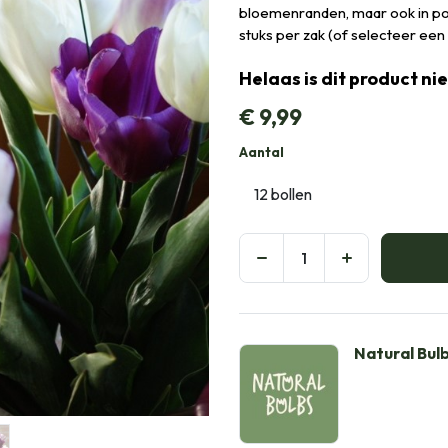
bloemenranden, maar ook in pott
stuks per zak (of selecteer ee
Helaas is dit product ni
€
9,99
Aantal
Natural Bul