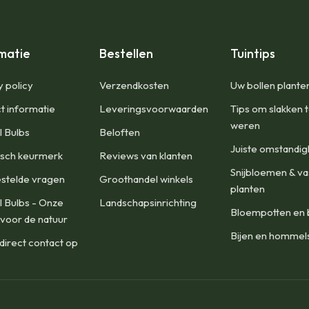
matie
Bestellen
Tuintips
y policy
​Verzendkosten
Uw bollen plante
t informatie
Leveringsvoorwaarden
Tips om slakken 
weren
l Bulbs
Beloften
Juiste omstandi
isch keurmerk
Reviews van klanten
Snijbloemen & va
stelde vragen
Groothandel winkels
planten
l Bulbs - Onze
Landschapsinrichting
Bloempotten en 
 voor de natuur
Bijen en hommel
irect contact op