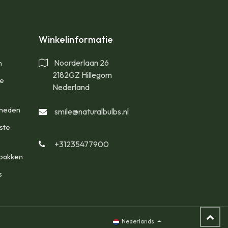
Winkelinformatie
Noorderlaan 26
n
2182GZ Hillegom
te
Nederland
gheden
smile@naturalbulbs.nl
ste
+31235477900
bakken
s
Nederlands