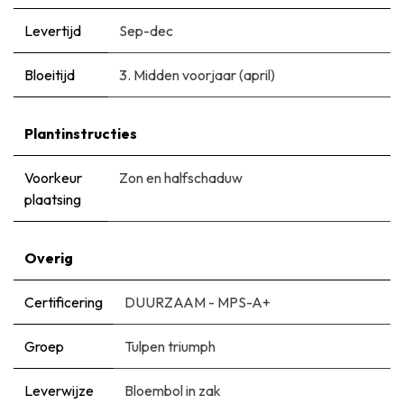
Levertijd
Sep-dec
Bloeitijd
3. Midden voorjaar (april)
Plantinstructies
Voorkeur
Zon en halfschaduw
plaatsing
Overig
Certificering
DUURZAAM - MPS-A+
Groep
Tulpen triumph
Leverwijze
Bloembol in zak