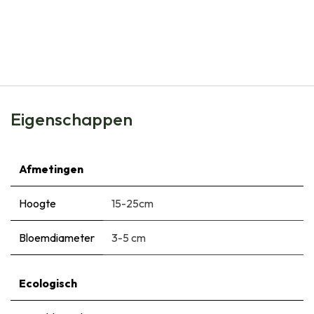
Natural Bulbs
Tulipa Clusiana Taco - BIO
€
6,65
Eigenschappen
Afmetingen
Hoogte
15-25cm
Bloemdiameter
3-5 cm
Ecologisch