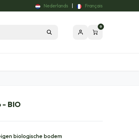
Nederlands
|
Français
0
Tuintips
Onze Passie voor de Natuur
 - BIO
 eigen biologische bodem