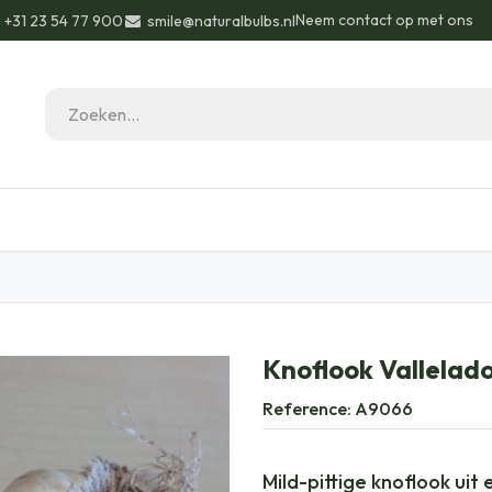
Neem contact op met ons
+31 23 54 77 900
smile@naturalbulbs.nl
eau ideeën
Biologisch
Contact
Blog
Knoflook Vallelado
Reference:
A9066
Mild-pittige knoflook uit