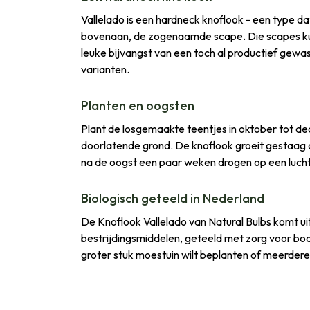
Vallelado is een hardneck knoflook - een type dat 
bovenaan, de zogenaamde scape. Die scapes kun j
leuke bijvangst van een toch al productief gewa
varianten.
Planten en oogsten
Plant de losgemaakte teentjes in oktober tot d
doorlatende grond. De knoflook groeit gestaag door
na de oogst een paar weken drogen op een lucht
Biologisch geteeld in Nederland
De Knoflook Vallelado van Natural Bulbs komt ui
bestrijdingsmiddelen, geteeld met zorg voor bode
groter stuk moestuin wilt beplanten of meerdere j