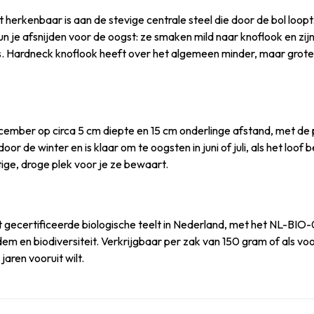
herkenbaar is aan de stevige centrale steel die door de bol loopt. 
e afsnijden voor de oogst: ze smaken mild naar knoflook en zijn 
s. Hardneck knoflook heeft over het algemeen minder, maar grote
ecember op circa 5 cm diepte en 15 cm onderlinge afstand, met d
 de winter en is klaar om te oogsten in juni of juli, als het loof 
ige, droge plek voor je ze bewaart.
t gecertificeerde biologische teelt in Nederland, met het NL-BIO-
m en biodiversiteit. Verkrijgbaar per zak van 150 gram of als voo
aren vooruit wilt.