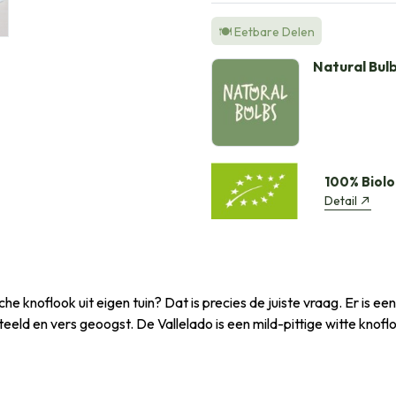
🍽️ Eetbare Delen
Natural Bul
100% Biolo
Detail
he knoflook uit eigen tuin? Dat is precies de juiste vraag. Er is ee
teeld en vers geoogst. De Vallelado is een mild-pittige witte knofl