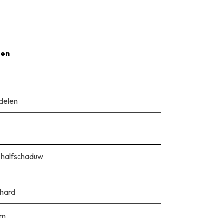
pen
delen
 halfschaduw
hard
cm