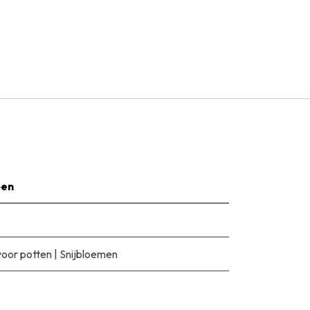
pen
voor potten
|
Snijbloemen