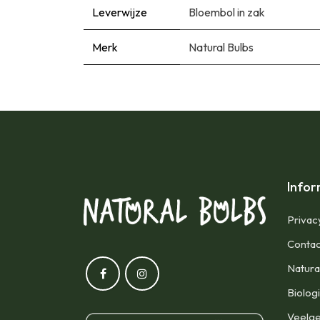
Leverwijze
Bloembol in zak
Merk
Natural Bulbs
Infor
Privac
Contac
Natura
Biolog
Veelge