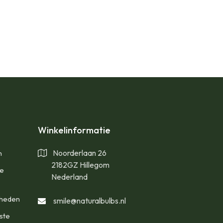
Winkelinformatie
Noorderlaan 26
n
2182GZ Hillegom
te
Nederland
gheden
smile@naturalbulbs.nl
ste