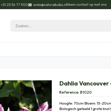
Neem contact op met ons
+31 23 54 77 900
smile@naturalbulbs.nl
eau ideeën
Biologisch
Contact
Blog
Dahlia Vancouver 
Reference:
B1020
Hoogte: 70cm Bloem: 15-20cm
Biologisch geteeld 1 grote knol