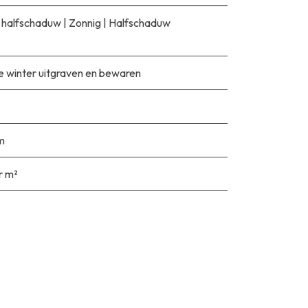
 halfschaduw
|
Zonnig
|
Halfschaduw
e winter uitgraven en bewaren
m
r m²