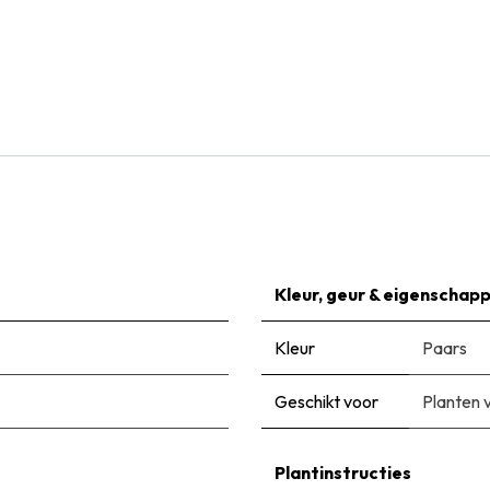
Natural Bulbs
Dahlia Avignon - BIO
€
5,95
Kleur, geur & eigenschap
Kleur
Paars
Geschikt voor
Planten 
Plantinstructies