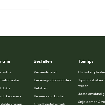
matie
Bestellen
Tuintips
y policy
​Verzendkosten
Uw bollen plante
t informatie
Leveringsvoorwaarden
Tips om slakken 
weren
l Bulbs
Beloften
Juiste omstandi
isch keurmerk
Reviews van klanten
Snijbloemen & va
stelde vragen
Groothandel winkels