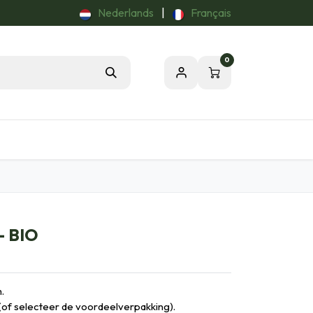
Nederlands
|
Français
0
Tuintips
Onze Passie voor de Natuur
- BIO
.
 (of selecteer de voordeelverpakking).