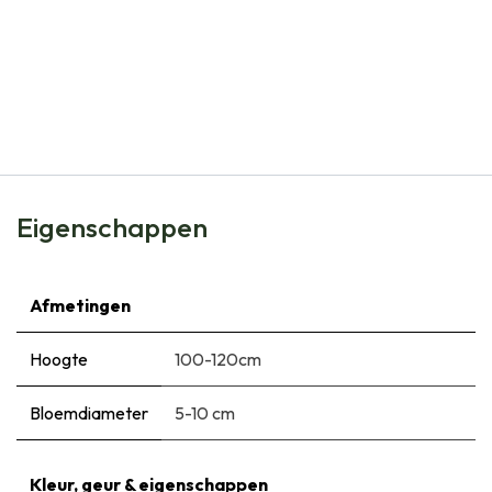
Natural Bulbs
Dahlia Golden Torch - BIO
€
5,95
Eigenschappen
Afmetingen
Hoogte
100-120cm
Bloemdiameter
5-10 cm
Kleur, geur & eigenschappen