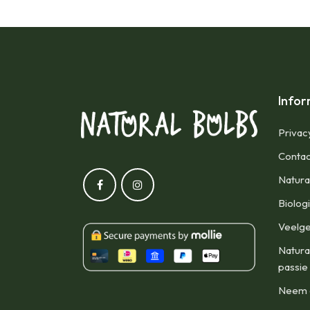
Infor
Privac
Contac
Natura
Biolog
Veelge
Natura
passie
Neem d