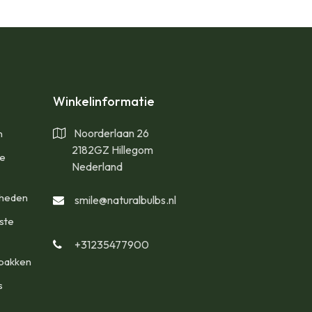
Winkelinformatie
Noorderlaan 26
n
2182GZ Hillegom
te
Nederland
gheden
smile@naturalbulbs.nl
ste
+31235477900
bakken
s