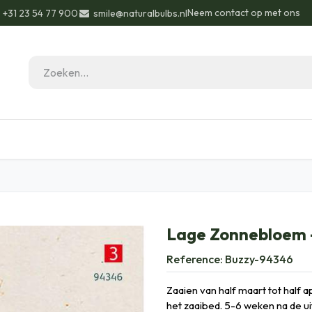
Neem contact op met ons
+31 23 54 77 900
smile@naturalbulbs.nl
eau ideeën
Biologisch
Contact
Blog
Lage Zonnebloem 
Reference:
Buzzy-94346
Zaaien van half maart tot half apr
het zaaibed. 5-6 weken na de ui