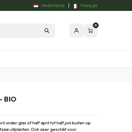
Nederlands
|
Français
0
Tuintips
Onze Passie voor de Natuur
- BIO
il onder glas of half april tot half juni buiten op
tzaai uitplanten. Ook zeer geschikt voor