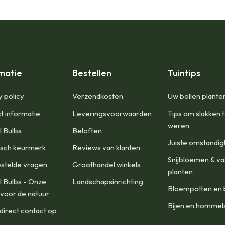
matie
Bestellen
Tuintips
y policy
​Verzendkosten
Uw bollen plante
t informatie
Leveringsvoorwaarden
Tips om slakken 
weren
l Bulbs
Beloften
Juiste omstandi
isch keurmerk
Reviews van klanten
Snijbloemen & va
stelde vragen
Groothandel winkels
planten
l Bulbs - Onze
Landschapsinrichting
Bloempotten en 
 voor de natuur
Bijen en hommel
irect contact op