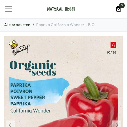
Overslaan naar inhoud
0
Alle producten
Paprika California Wonder - BIO