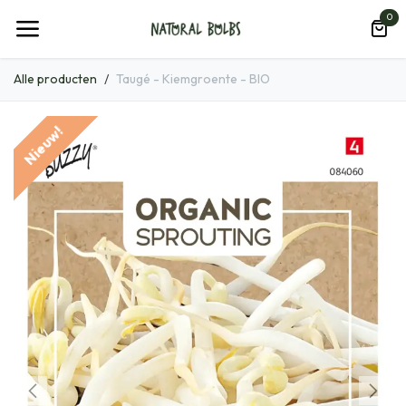
Overslaan naar inhoud
0
Alle producten
Taugé - Kiemgroente - BIO
Nieuw!