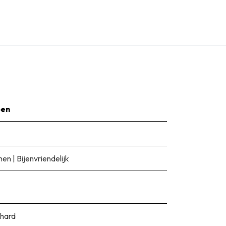
pen
men
|
Bijenvriendelijk
hard