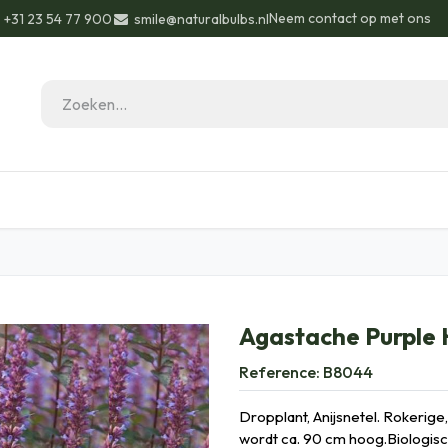
Neem contact op met ons
+31 23 54 77 900
smile@naturalbulbs.nl
eau ideeën
Biologisch
Contact
Blog
Agastache Purple
Reference:
B8044
Dropplant, Anijsnetel. Rokerige,
wordt ca. 90 cm hoog.Biologisch