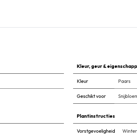
Ajuga Reptans - BIO
€
7,99
Kleur, geur & eigenschap
Kleur
Paars
Geschikt voor
Snijbloe
Plantinstructies
Vorstgevoeligheid
Winter