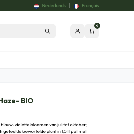
Nederlands
|
Français
0
Tuintips
Onze Passie voor de Natuur
 Haze- BIO
 blauw-violette bloemen van juli tot oktober;
 geteelde bewortelde plant in 1,5 lt pot met