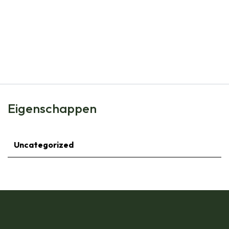
Natural Bulbs
Borderpakket voor Zon 1 m² - BIO
€
75,00
Eigenschappen
Uncategorized