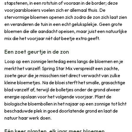
stapstenen, in een rotstuin of vooraan in de border; deze
voorjaarsbloeiers voelen zich er allemaal thuis. De
stervormige bloemen openen zich zodra de zon zich laat zien
en veranderen de tuin in een echt geluksplekje. Geen grote
bloemen die alle aandacht opeisen, maar juist een natuurlijke
mix die het voorjaar nét dat beetje extra geeft.
Een zoet geurtje in de zon
Loop op een zonnige lentedag eens langs de bloemen en je
merkt het vanzelf: Spring Star Mix verspreidt een zachte,
zoete geur die je misschien niet direct verwacht van zulke
kleine bloemetjes. Na de bloei sterft het smalle, grasachtige
blad vanzelf af, terwijl de bolletjes onder de grond alweer
energie opslaan voor het volgende voorjaar. Plant de
biologische bloembollen in het najaar op een zonnige tot licht
beschaduwde plek in goed doorlatende grond en laat de
natuur haar werk doen.
Eén keer planten, elk jaar meer bloemen