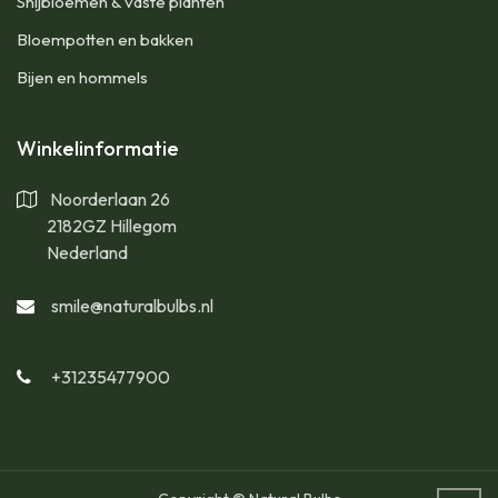
Snijbloemen & vaste planten
Bloempotten en bakken
Bijen en hommels
Winkelinformatie
Noorderlaan 26
2182GZ Hillegom
Nederland
smile@naturalbulbs.nl
+31235477900