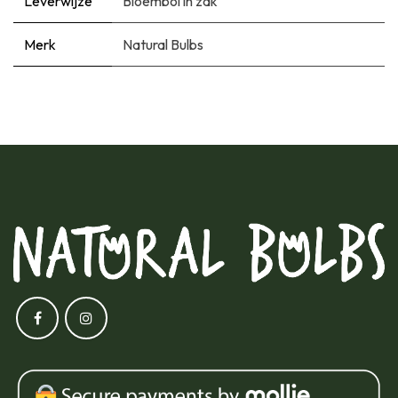
Leverwijze
Bloembol in zak
Merk
Natural Bulbs