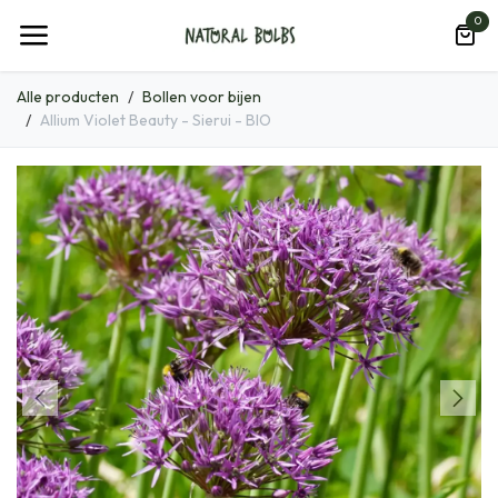
Overslaan naar inhoud
0
Alle producten
Bollen voor bijen
Allium Violet Beauty - Sierui - BIO