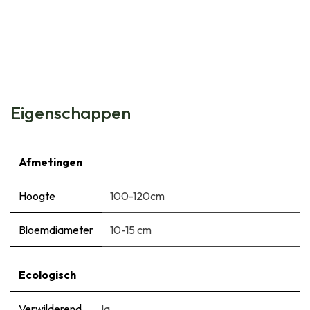
Natural Bulbs
Allium Gladiator - Sierui - BIO
€
12,95
Eigenschappen
Afmetingen
Hoogte
100-120cm
Bloemdiameter
10-15 cm
Ecologisch
Verwilderend
Ja