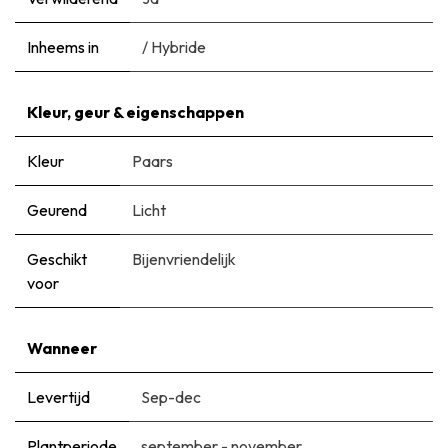
Inheems in
/ Hybride
Kleur, geur & eigenschappen
Kleur
Paars
Geurend
Licht
Geschikt
Bijenvriendelijk
voor
Wanneer
Levertijd
Sep-dec
Plantperiode
september - november