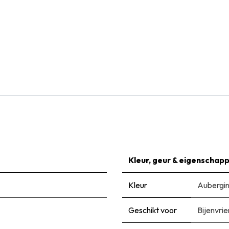
Natural Bulbs
Keizerskroon - Fritillaria imp. Rubra - BIO
€
7,99
Kleur, geur & eigenschap
Kleur
Aubergi
Geschikt voor
Bijenvrie