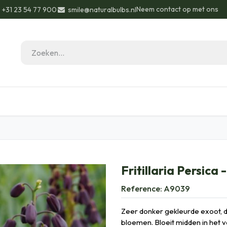
Neem contact op met ons
+31 23 54 77 900
smile@naturalbulbs.nl
eau ideeën
Biologisch
Contact
Blog
Fritillaria Persica 
Reference:
A9039
Zeer donker gekleurde exoot, de
bloemen. Bloeit midden in het 