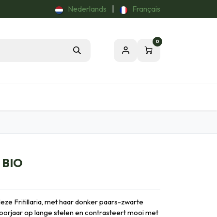
Nederlands
|
Français
0
Tuintips
Onze Passie voor de Natuur
- BIO
ze Fritillaria, met haar donker paars-zwarte
voorjaar op lange stelen en contrasteert mooi met