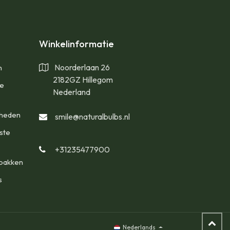
Winkelinformatie
Noorderlaan 26
n
2182GZ Hillegom
te
Nederland
gheden
smile@naturalbulbs.nl
ste
+31235477900
bakken
s
Nederlands