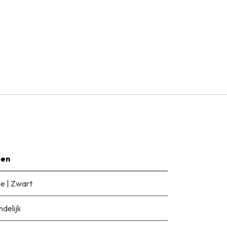
pen
ne
|
Zwart
ndelijk