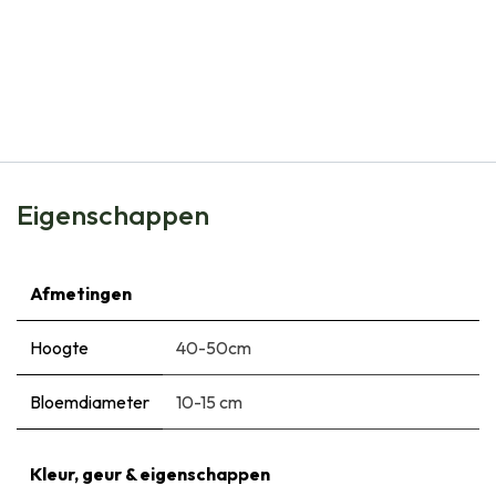
Natural Bulbs
Tulipa Novi Sun - BIO
€
6,50
Eigenschappen
Afmetingen
Hoogte
40-50cm
Bloemdiameter
10-15 cm
Kleur, geur & eigenschappen