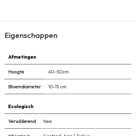
€
6,99
Eigenschappen
Afmetingen
Hoogte
40-50cm
Bloemdiameter
10-15 cm
Ecologisch
Verwilderend
Nee
Inheems in
Centraal-Azië
|
Turkije