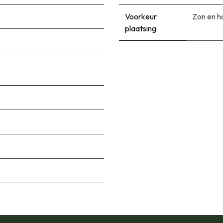
Voorkeur
Zon en h
plaatsing