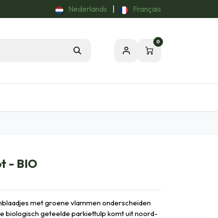
Nederlands
|
Français
0
Tuintips
Onze Passie voor de Natuur
t - BIO
emblaadjes met groene vlammen onderscheiden
ze biologisch geteelde parkiettulp komt uit noord-