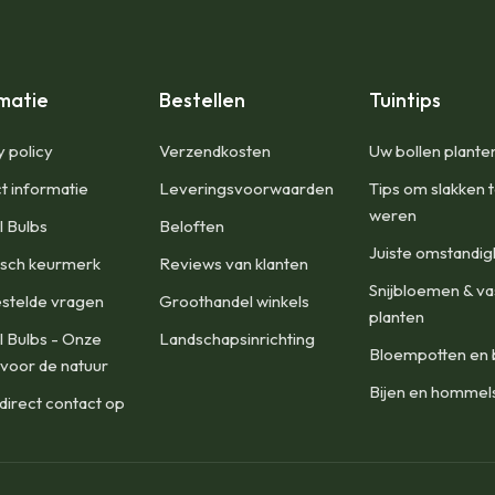
matie
Bestellen
Tuintips
y policy
​Verzendkosten
Uw bollen plante
t informatie
Leveringsvoorwaarden
Tips om slakken 
weren
l Bulbs
Beloften
Juiste omstandi
isch keurmerk
Reviews van klanten
Snijbloemen & va
stelde vragen
Groothandel winkels
planten
l Bulbs - Onze
Landschapsinrichting
Bloempotten en 
 voor de natuur
Bijen en hommel
irect contact op