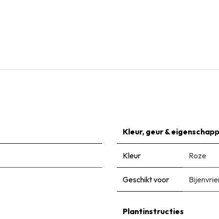
Natural Bulbs
Tulipa Columbus - BIO
€
6,99
Kleur, geur & eigenschap
Kleur
Roze
Geschikt voor
Bijenvrie
Plantinstructies