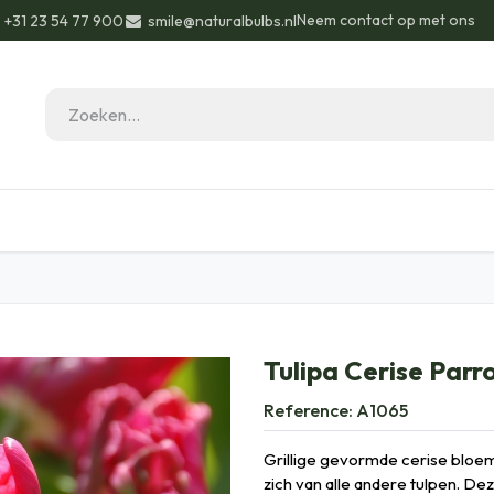
Neem contact op met ons
+31 23 54 77 900
smile@naturalbulbs.nl
eau ideeën
Biologisch
Contact
Blog
Tulipa Cerise Parro
Reference:
A1065
Grillige gevormde cerise blo
zich van alle andere tulpen. De