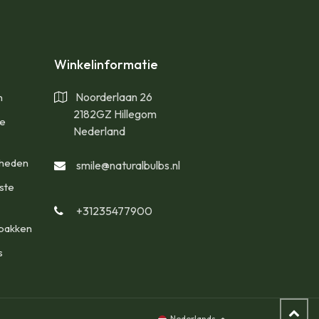
Winkelinformatie
Noorderlaan 26
n
2182GZ Hillegom
te
Nederland
gheden
smile@naturalbulbs.nl
ste
+31235477900
bakken
s
Nederlands