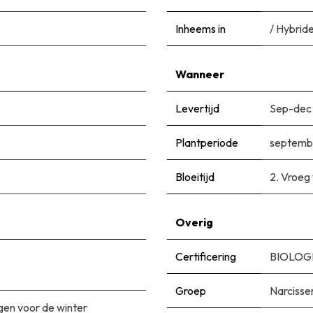
Inheems in
/ Hybrid
Wanneer
Levertijd
Sep-dec
Plantperiode
septemb
Bloeitijd
2. Vroeg
Overig
Certificering
BIOLOGI
Groep
Narcisse
en voor de winter