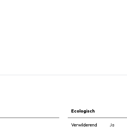
Natural Bulbs
Narcis Agathon - BIO
€
5,99
Ecologisch
Verwilderend
Ja