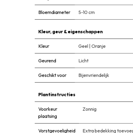
Bloemdiameter
5-10 cm
Kleur, geur & eigenschappen
Kleur
Geel
|
Oranje
Geurend
Licht
Geschikt voor
Bijenvriendelijk
Plantinstructies
Voorkeur
Zonnig
plaatsing
Vorstgevoeligheid
Extra bedekking toevoeg