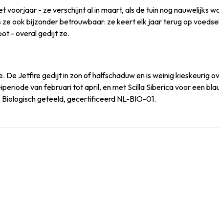
 voorjaar - ze verschijnt al in maart, als de tuin nog nauwelijks 
s ze ook bijzonder betrouwbaar: ze keert elk jaar terug op voedse
pot - overal gedijt ze.
te. De Jetfire gedijt in zon of halfschaduw en is weinig kieskeuri
riode van februari tot april, en met Scilla Siberica voor een blau
. Biologisch geteeld, gecertificeerd NL-BIO-01.