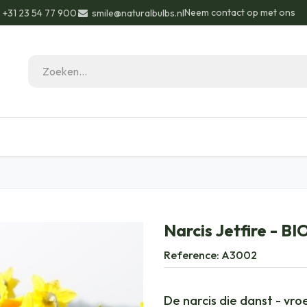
Neem contact op met ons
+31 23 54 77 900
smile@naturalbulbs.nl
eau ideeën
Biologisch
Contact
Blog
Narcis Jetfire - BI
Reference:
A3002
De narcis die danst - vro