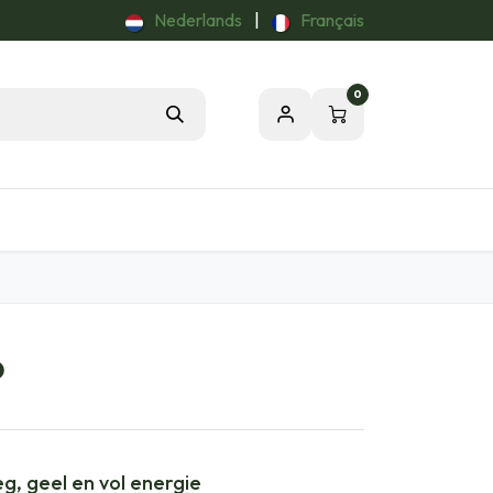
Nederlands
|
Français
0
Tuintips
Onze Passie voor de Natuur
O
eg, geel en vol energie