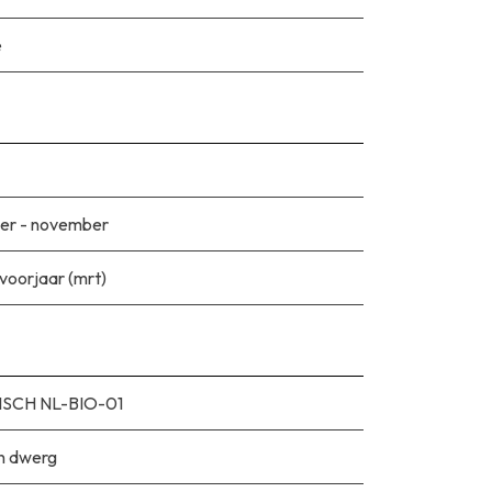
e
er - november
 voorjaar (mrt)
SCH NL-BIO-01
n dwerg