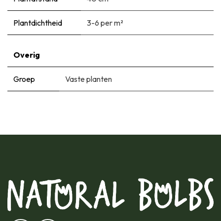
Plantdichtheid
3-6 per m²
Overig
Groep
Vaste planten