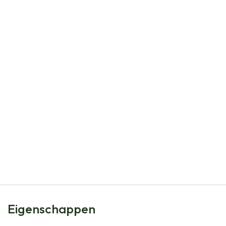
Natural Bulbs
Allium Jeannine - Sierui - BIO
€
5,99
Eigenschappen