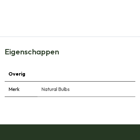
Natural Bulbs
Allium Cowanii - Sierui - BIO
€
5,99
Eigenschappen
Overig
Merk
Natural Bulbs