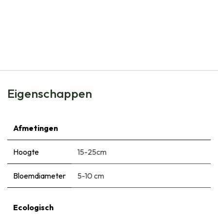
Natural Bulbs
Tulipa Clusiana Cynthia - BIO
€
6,50
Eigenschappen
Afmetingen
Hoogte
15-25cm
Bloemdiameter
5-10 cm
Ecologisch