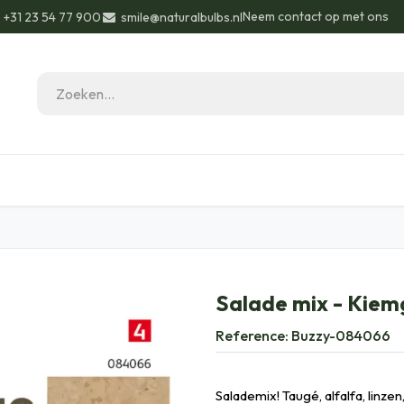
Neem contact op met ons
+31 23 54 77 900
smile@naturalbulbs.nl
eau ideeën
Biologisch
Contact
Blog
Salade mix - Kiem
Reference:
Buzzy-084066
Salademix! Taugé, alfalfa, linz