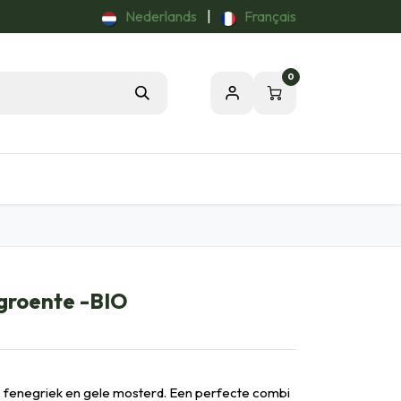
Nederlands
|
Français
0
Tuintips
Onze Passie voor de Natuur
groente -BIO
en, fenegriek en gele mosterd. Een perfecte combi