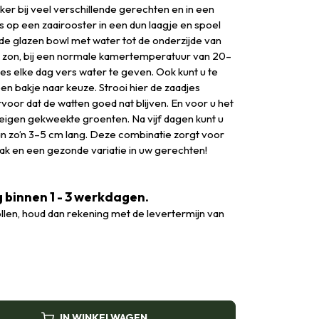
ker bij veel verschillende gerechten en in een
s op een zaairooster in een dun laagje en spoel
 de glazen bowl met water tot de onderzijde van
de zon, bij een normale kamertemperatuur van 20–
es elke dag vers water te geven. Ook kunt u te
en bakje naar keuze. Strooi hier de zaadjes
oor dat de watten goed nat blijven. En voor u het
 eigen gekweekte groenten. Na vijf dagen kunt u
dan zo’n 3–5 cm lang. Deze combinatie zorgt voor
aak en een gezonde variatie in uw gerechten!
 binnen 1 - 3 werkdagen.
llen, houd dan rekening met de levertermijn van
IN WINKELWAGEN