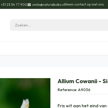
Neem contact op met ons
+31 23 54 77 900
smile@naturalbulbs.nl
eau ideeën
Biologisch
Contact
Blog
Allium Cowanii - Si
Reference:
A9036
Fris wit aan het eind van