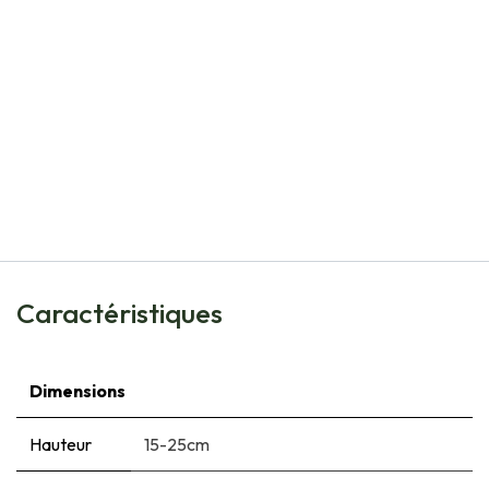
Natural Bulbs
Tulipa Clusiana Cynthia - BIO
€
6,50
Caractéristiques
Dimensions
Hauteur
15-25cm