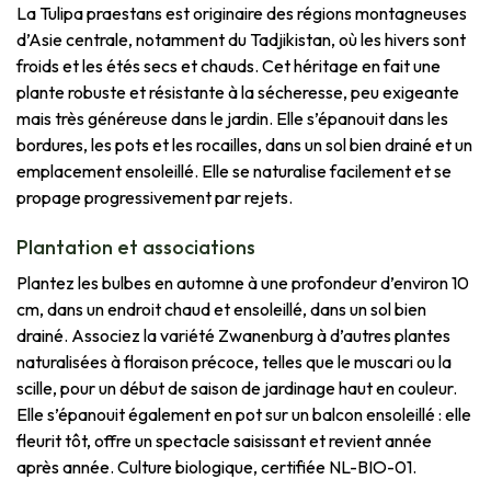
La Tulipa praestans est originaire des régions montagneuses
d’Asie centrale, notamment du Tadjikistan, où les hivers sont
froids et les étés secs et chauds. Cet héritage en fait une
plante robuste et résistante à la sécheresse, peu exigeante
mais très généreuse dans le jardin. Elle s’épanouit dans les
bordures, les pots et les rocailles, dans un sol bien drainé et un
emplacement ensoleillé. Elle se naturalise facilement et se
propage progressivement par rejets.
Plantation et associations
Plantez les bulbes en automne à une profondeur d’environ 10
cm, dans un endroit chaud et ensoleillé, dans un sol bien
drainé. Associez la variété Zwanenburg à d’autres plantes
naturalisées à floraison précoce, telles que le muscari ou la
scille, pour un début de saison de jardinage haut en couleur.
Elle s’épanouit également en pot sur un balcon ensoleillé : elle
fleurit tôt, offre un spectacle saisissant et revient année
après année. Culture biologique, certifiée NL-BIO-01.