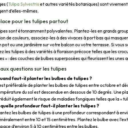
es (
Tulipa Sylvestris
et autres variétés botaniques) sont vivement
ent d’elles-mêmes.
lace pour les tulipes partout
lipes sont étonnamment polyvalentes. Plantez-les en grands group
ion de couleurs, associez-les à des vivaces à port bas qui masquero
 pot ou une jardinière sur votre balcon ou votre terrasse. Si vous s
z les tulipes à des variétés à floraison précoce telles que les croc
es » : des couches de bulbes superposées qui fleurissent les unes a
 aux questions sur les tulipes
uand faut-il planter les bulbes de tulipes ?
 est préférable de planter les bulbes de tulipes entre octobre et
empérature du sol est descendue en dessous de 10 degrés. Une pl
réduit également le risque de maladies fongiques telles que la « tulip
 quelle profondeur faut-il planter les tulipes ?
antez les bulbes de tulipes à une profondeur correspondant à enviro
néralement entre 10 et 15 centimètres. Plantez le bulbe avec l’ext
pace d’environ 5 à 10 centimètres entre les bulbes.