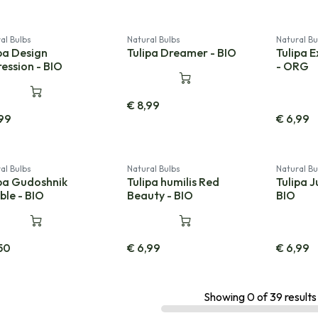
al Bulbs
Natural Bulbs
Natural Bu
pa Design
Tulipa Dreamer - BIO
Tulipa 
ession - BIO
- ORG
€
8,99
99
€
6,99
al Bulbs
Natural Bulbs
Natural Bu
ipa Gudoshnik
Tulipa humilis Red
Tulipa J
le - BIO
Beauty - BIO
BIO
50
€
6,99
€
6,99
Showing
0
of
39
results