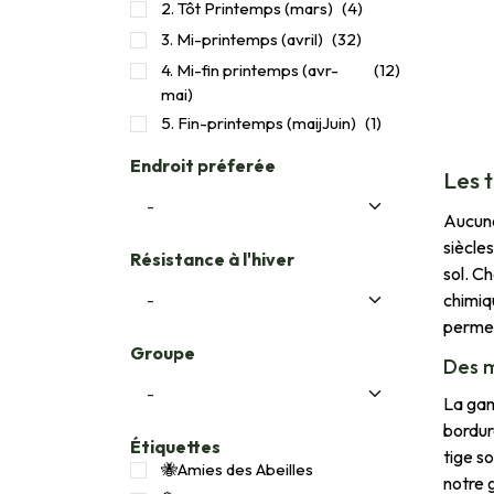
2. Tôt Printemps (mars)
(4)
3. Mi-printemps (avril)
(32)
4. Mi-fin printemps (avr-
(12)
mai)
5. Fin-printemps (maijJuin)
(1)
Endroit préferée
Les 
Aucune
siècle
Résistance à l'hiver
sol. Ch
chimiqu
permet
Groupe
Des m
La gam
bordure
Étiquettes
tige s
🐝Amies des Abeilles
notre 