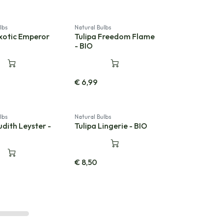
lbs
Natural Bulbs
Exotic Emperor
Tulipa Freedom Flame
- BIO
€
6,99
Nouveau!
lbs
Natural Bulbs
udith Leyster -
Tulipa Lingerie - BIO
€
8,50