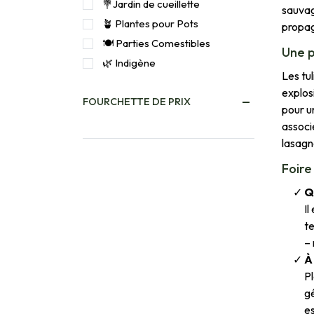
💐Jardin de cueillette
sauvag
🪴 Plantes pour Pots
propag
🍽️ Parties Comestibles
Une p
🌿 Indigène
Les tu
explos
FOURCHETTE DE PRIX
pour un
associe
lasagn
Foire
Q
Il
t
– 
À
Pl
gé
es