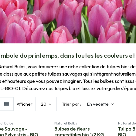
ymbole du printemps, dans toutes les couleurs et
atural Bulbs, vous trouverez une riche collection de tulipes bio : 
e classique aux petites tulipes sauvages qui s'intègrent naturelle
 et hauteurs que vous pouvez imaginer. Tous les bulbes sont issus d
NL-BIO-01. Découvrez nos tulipes bio et laissez votre jardin s'épa
Afficher
20
Trier par :
En vedette
al Bulbs
Natural Bulbs
Natural Bu
pe Sauvage -
Bulbes de fleurs
Tulipa B
pa Sylvestris - BIO
comestibles bio 1/2 KG
BIO