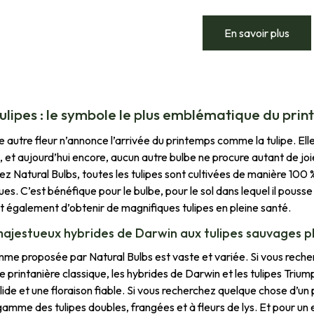
En savoir plus
tulipes : le symbole le plus emblématique du pri
 autre fleur n’annonce l’arrivée du printemps comme la tulipe. Elle
s, et aujourd’hui encore, aucun autre bulbe ne procure autant de j
ez Natural Bulbs, toutes les tulipes sont cultivées de manière 100 % 
es. C’est bénéfique pour le bulbe, pour le sol dans lequel il pousse 
 également d’obtenir de magnifiques tulipes en pleine santé.
ajestueux hybrides de Darwin aux tulipes sauvages pl
me proposée par Natural Bulbs est vaste et variée. Si vous recher
 printanière classique, les hybrides de Darwin et les tulipes Triump
olide et une floraison fiable. Si vous recherchez quelque chose d’u
gamme des tulipes doubles, frangées et à fleurs de lys. Et pour un e