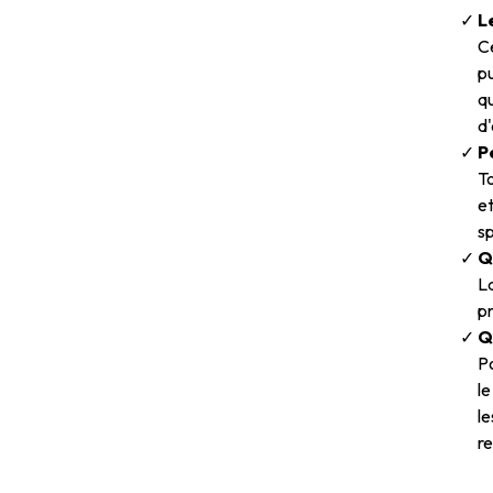
L
Ce
pu
qu
d
P
To
et
sp
Q
La
pr
Q
Po
le
le
re