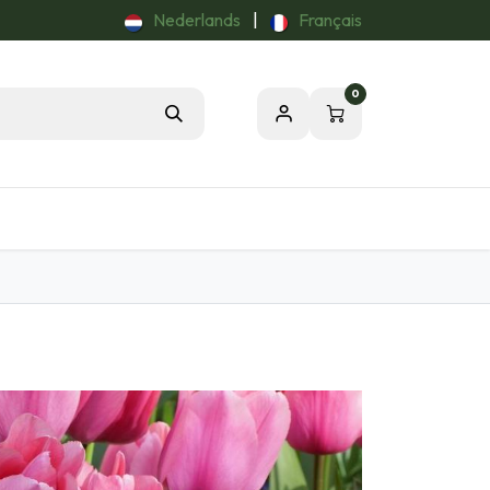
Nederlands
|
Français
0
ardinage
Notre Passion pour la Nature