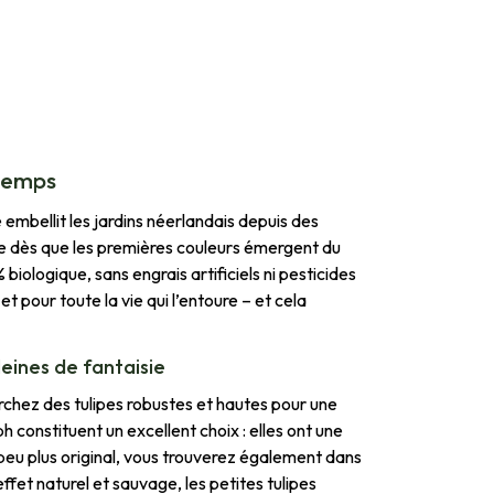
ntemps
 embellit les jardins néerlandais depuis des
oie dès que les premières couleurs émergent du
biologique, sans engrais artificiels ni pesticides
et pour toute la vie qui l’entoure – et cela
eines de fantaisie
chez des tulipes robustes et hautes pour une
h constituent un excellent choix : elles ont une
n peu plus original, vous trouverez également dans
ffet naturel et sauvage, les petites tulipes