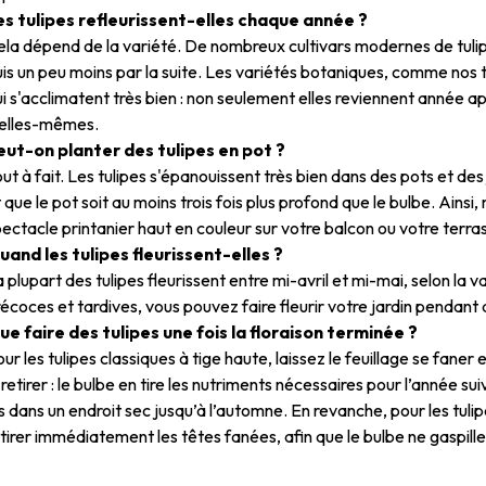
es tulipes refleurissent-elles chaque année ?
la dépend de la variété. De nombreux cultivars modernes de tulip
is un peu moins par la suite. Les variétés botaniques, comme nos 
i s'acclimatent très bien : non seulement elles reviennent année 
'elles-mêmes.
eut-on planter des tulipes en pot ?
ut à fait. Les tulipes s'épanouissent très bien dans des pots et des
 que le pot soit au moins trois fois plus profond que le bulbe. Ains
ectacle printanier haut en couleur sur votre balcon ou votre terra
uand les tulipes fleurissent-elles ?
 plupart des tulipes fleurissent entre mi-avril et mi-mai, selon la
écoces et tardives, vous pouvez faire fleurir votre jardin pendant
ue faire des tulipes une fois la floraison terminée ?
ur les tulipes classiques à tige haute, laissez le feuillage se faner
 retirer : le bulbe en tire les nutriments nécessaires pour l’année 
s dans un endroit sec jusqu’à l’automne. En revanche, pour les tul
tirer immédiatement les têtes fanées, afin que le bulbe ne gaspille