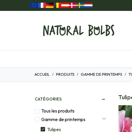
Se rendre au contenu
Accueil
Nos Produits
Idées cadeaux
ACCUEIL
PRODUITS
GAMME DE PRINTEMPS
T
Tulip
CATÉGORIES
Tous les produits
Gamme de printemps
Tulipes