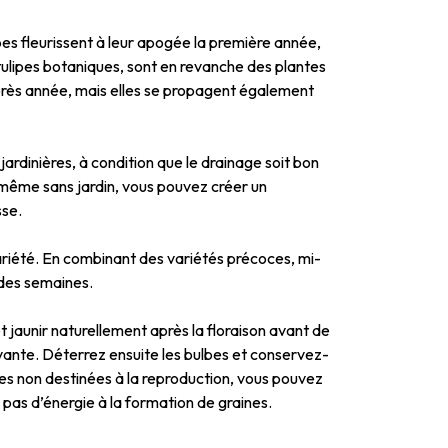
es fleurissent à leur apogée la première année,
tulipes botaniques, sont en revanche des plantes
après année, mais elles se propagent également
 jardinières, à condition que le drainage soit bon
i, même sans jardin, vous pouvez créer un
sse.
 variété. En combinant des variétés précoces, mi-
 des semaines.
 et jaunir naturellement après la floraison avant de
suivante. Déterrez ensuite les bulbes et conservez-
ipes non destinées à la reproduction, vous pouvez
 pas d’énergie à la formation de graines.