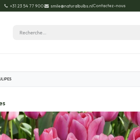
Contactez-nous
+31 23 54 77 900
smile@naturalbulbs.nl
Biologique
Contactez
Blog
Conceils de J
ULIPES
es