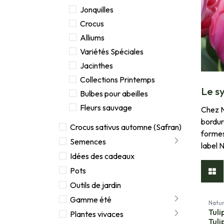
Jonquilles
Crocus
Alliums
Variétés Spéciales
Jacinthes
Collections Printemps
Le s
Bulbes pour abeilles
Fleurs sauvage
Chez N
bordur
Crocus sativus automne (Safran)
formes
Semences
label 
Idées des cadeaux
Pots
Outils de jardin
Gamme été
Natur
Tuli
Plantes vivaces
Tuli