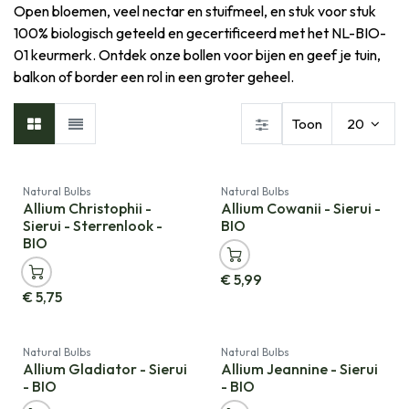
Open bloemen, veel nectar en stuifmeel, en stuk voor stuk
100% biologisch geteeld en gecertificeerd met het NL-BIO-
01 keurmerk. Ontdek onze bollen voor bijen en geef je tuin,
balkon of border een rol in een groter geheel.
Toon
20
Natural Bulbs
Natural Bulbs
Allium Christophii -
Allium Cowanii - Sierui -
Sierui - Sterrenlook -
BIO
BIO
€
5,99
€
5,75
Natural Bulbs
Natural Bulbs
Allium Gladiator - Sierui
Allium Jeannine - Sierui
- BIO
- BIO